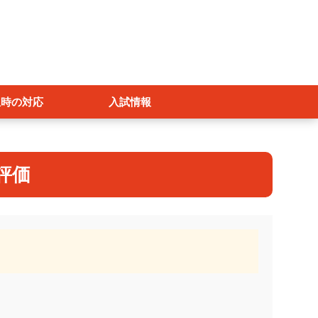
急時の対応
入試情報
Jアラート・地震・津波
評価