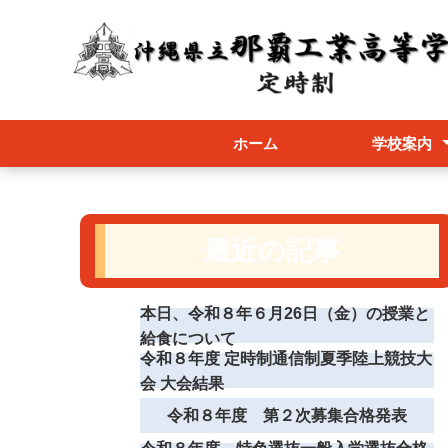
ホーム
学校案内
校長挨拶
スクールポリ
学校要覧
シラバス
学校評議員の
学校評価
教育課程
職員必携
いじめ防止基
最近の記事
本日、令和８年６月26日（金）の授業と
給食について
令和８年度 定時制通信制夏季陸上競技大
会 大会結果
令和８年度 第２次募集合格発表