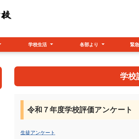
学校生活
各部より
緊
シー
運営状況
本方針
行事予定表
給食献立
学校行事
進路指導部
生徒指導部
台風・
学校
令和７年度学校評価アンケート
生徒アンケート